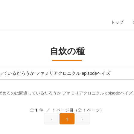
トップ
自炊の種
めるのは間違っているだろうか ファミリアクロニクル episodeヘイ
全
件 ／ 1 ページ目（全 1 ページ）
1
‹
›
1