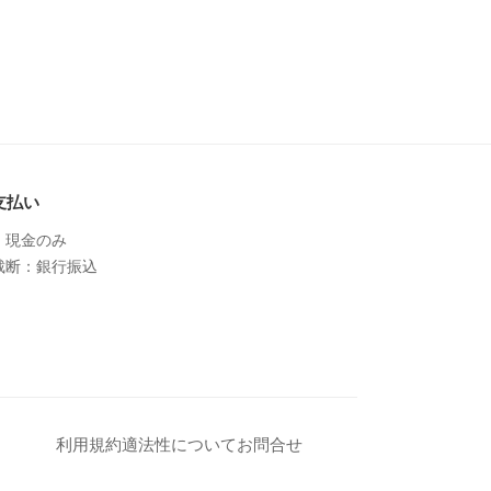
支払い
：現金のみ
裁断：銀行振込
利用規約
適法性について
お問合せ