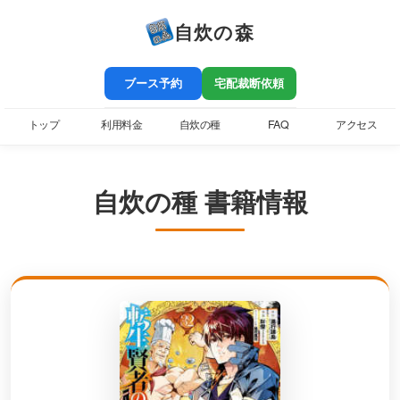
自炊の森
ブース予約
宅配裁断依頼
トップ
利用料金
自炊の種
FAQ
アクセス
自炊の種 書籍情報