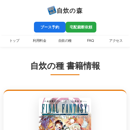
自炊の森
ブース予約
宅配裁断依頼
トップ
利用料金
自炊の種
FAQ
アクセス
自炊の種 書籍情報