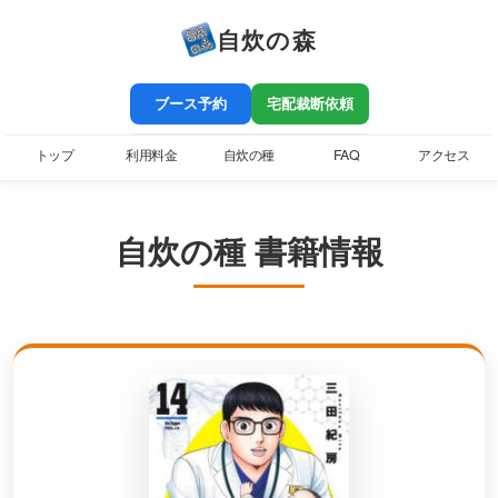
自炊の森
ブース予約
宅配裁断依頼
トップ
利用料金
自炊の種
FAQ
アクセス
自炊の種 書籍情報