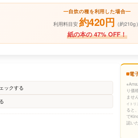
自炊の種を利用した場合
約420円
利用料目安
（
約210g
紙の本の 47% OFF！
電
※Am
ェックする
り価
ませ
る
イトリ
ると、
でKi
認い