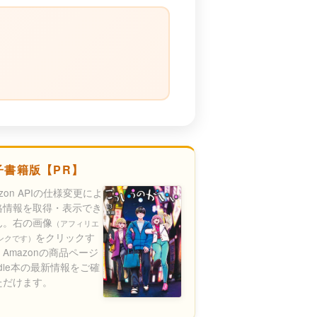
）
子書籍版【PR】
azon APIの仕様変更によ
格情報を取得・表示でき
ん。右の画像
（アフィリエ
をクリックす
ンクです）
Amazonの商品ページ
ndle本の最新情報をご確
ただけます。