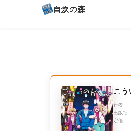
自炊の森
こう
作者
出版社
定価