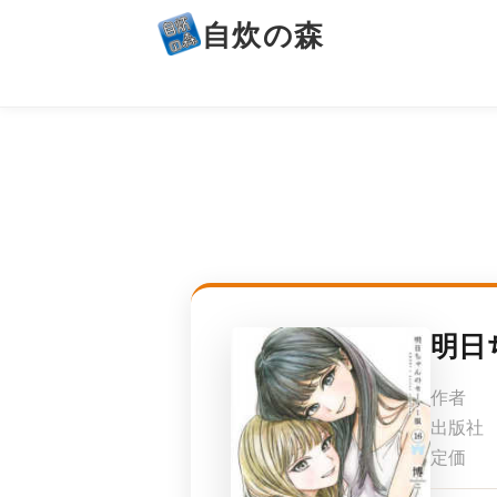
自炊の森
明日
作者
出版社
定価