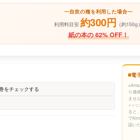
自炊の種を利用した場合
約300円
利用料目安
（
約150g
紙の本の 62% OFF！
電
※Am
の巻をチェックする
り価
ませ
イトリ
ると、
でKi
認い