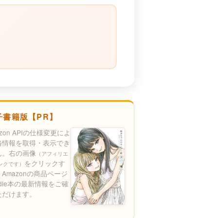
）
子書籍版【PR】
azon APIの仕様変更によ
格情報を取得・表示でき
ん。右の画像
（アフィリエ
をクリックす
ンクです）
Amazonの商品ページ
ndle本の最新情報をご確
ただけます。