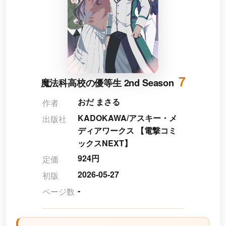
7
魔法科高校の優等生 2nd Season
おだ まさる
作者
KADOKAWA/アスキー・メ
出版社
ディアワークス 【電撃コミ
ックスNEXT】
924円
定価
2026-05-27
初版
-
ページ数