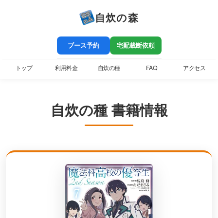
自炊の森
ブース予約
宅配裁断依頼
トップ
利用料金
自炊の種
FAQ
アクセス
自炊の種 書籍情報