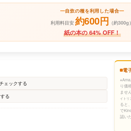
自炊の種を利用した場合
約600円
利用料目安
（
約300g
紙の本の 64% OFF！
電
※Am
をチェックする
り価
ませ
クする
イトリ
ると、
でKi
認い