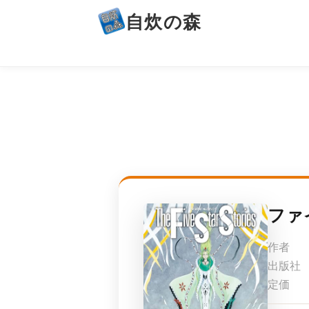
自炊の森
ファ
作者
出版社
定価