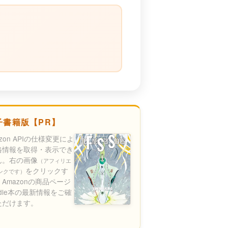
）
子書籍版【PR】
azon APIの仕様変更によ
格情報を取得・表示でき
ん。右の画像
（アフィリエ
をクリックす
ンクです）
Amazonの商品ページ
ndle本の最新情報をご確
ただけます。