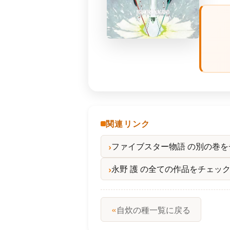
関連リンク
ファイブスター物語 の別の巻
永野 護 の全ての作品をチェッ
«
自炊の種一覧に戻る